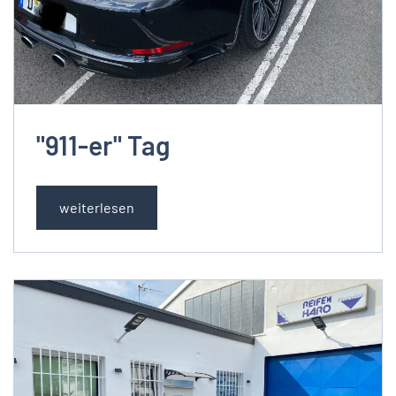
"911-er" Tag
weiterlesen